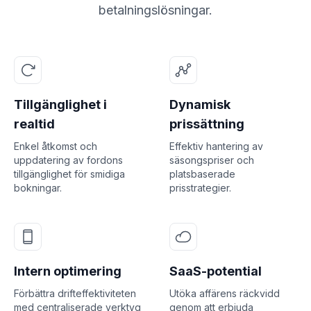
betalningslösningar.
Tillgänglighet i
Dynamisk
realtid
prissättning
Enkel åtkomst och
Effektiv hantering av
uppdatering av fordons
säsongspriser och
tillgänglighet för smidiga
platsbaserade
bokningar.
prisstrategier.
Intern optimering
SaaS-potential
Förbättra drifteffektiviteten
Utöka affärens räckvidd
med centraliserade verktyg
genom att erbjuda