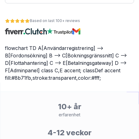
Based on last 100+ reviews
flowchart TD A[Användarregistrering] -->
B[Fordonsökning] B --> C[Bokningsgränssnitt] C -->
D[Flottahantering] C --> E[Betalningsgateway] D -->
F[Adminpanel] class C,E accent; classDef accent
fill:#8b71fb,stroke:transparent,color:#fff;
et
10+ år
erfarenhet
4-12 veckor