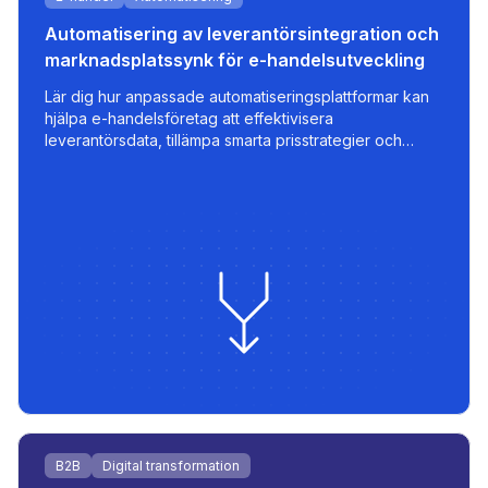
Automatisering av leverantörsintegration och
marknadsplatssynk för e-handelsutveckling
Lär dig hur anpassade automatiseringsplattformar kan
hjälpa e-handelsföretag att effektivisera
leverantörsdata, tillämpa smarta prisstrategier och
exportera optimerade listningar till marknadsplatser
som 220.lv - med inbyggd snabbhet, kontroll och
skalbarhet.
B2B
Digital transformation