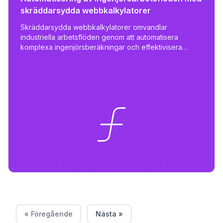
skräddarsydda webbkalkylatorer
Skräddarsydda webbkalkylatorer omvandlar
industriella arbetsflöden genom att automatisera
komplexa ingenjörsberäkningar och effektivisera
anbudsprocessen - minska arbetet från dagar till
timmar med anpassade, skalbara verktyg.
« Föregående
Nästa »