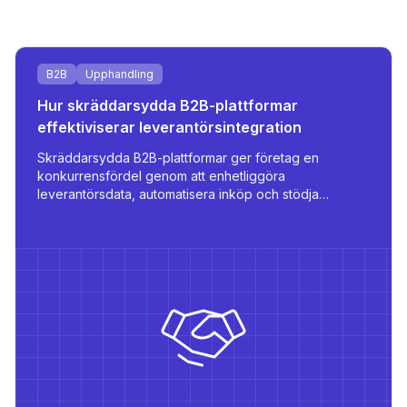
B2B
Upphandling
Hur skräddarsydda B2B-plattformar
effektiviserar leverantörsintegration
Skräddarsydda B2B-plattformar ger företag en
konkurrensfördel genom att enhetliggöra
leverantörsdata, automatisera inköp och stödja
flerspråkig och rollbaserad åtkomst - allt anpassat för
skalbarhet och operationell effektivitet.
et