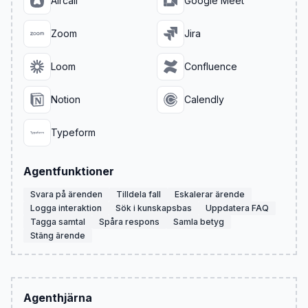
Aircall
Google Meet
Zoom
Jira
Loom
Confluence
Notion
Calendly
Typeform
Agentfunktioner
Svara på ärenden
Tilldela fall
Eskalerar ärende
Logga interaktion
Sök i kunskapsbas
Uppdatera FAQ
Tagga samtal
Spåra respons
Samla betyg
Stäng ärende
Agenthjärna