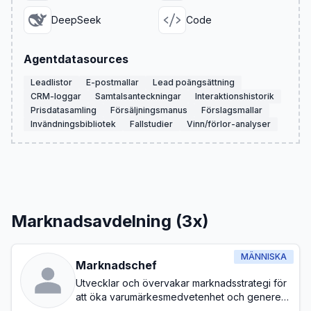
DeepSeek
Code
Agentdatasources
Leadlistor
E-postmallar
Lead poängsättning
CRM-loggar
Samtalsanteckningar
Interaktionshistorik
Prisdatasamling
Försäljningsmanus
Förslagsmallar
Invändningsbibliotek
Fallstudier
Vinn/förlor-analyser
Marknadsavdelning (3x)
MÄNNISKA
Marknadschef
Utvecklar och övervakar marknadsstrategi för
att öka varumärkesmedvetenhet och generera
leads