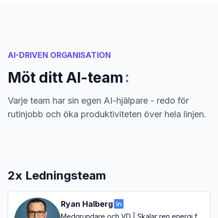
AI-DRIVEN ORGANISATION
:
Möt ditt AI-team
Varje team har sin egen AI-hjälpare - redo för
rutinjobb och öka produktiviteten över hela linjen.
2x Ledningsteam
Ryan Halberg
Medgrundare och VD | Skalar ren energi för