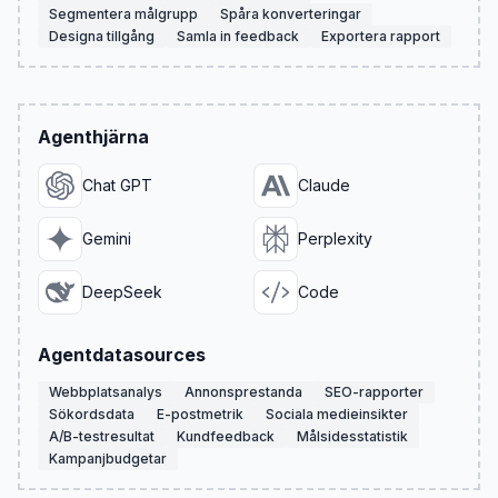
Segmentera målgrupp
Spåra konverteringar
Designa tillgång
Samla in feedback
Exportera rapport
Agenthjärna
Chat GPT
Claude
Gemini
Perplexity
DeepSeek
Code
Agentdatasources
Webbplatsanalys
Annonsprestanda
SEO-rapporter
Sökordsdata
E-postmetrik
Sociala medieinsikter
A/B-testresultat
Kundfeedback
Målsidesstatistik
Kampanjbudgetar