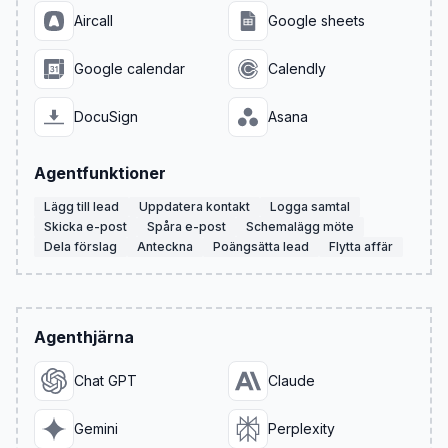
Aircall
Google sheets
Google calendar
Calendly
DocuSign
Asana
Agentfunktioner
Lägg till lead
Uppdatera kontakt
Logga samtal
Skicka e-post
Spåra e-post
Schemalägg möte
Dela förslag
Anteckna
Poängsätta lead
Flytta affär
Agenthjärna
Chat GPT
Claude
Gemini
Perplexity