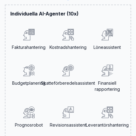
Individuella AI-Agenter (10x)
Fakturahantering
Kostnadshantering
Löneassistent
Budgetplanering
Skatteförberedelsassistent
Finansiell
rapportering
Prognosrobot
Revisionsassistent
Leverantörshantering