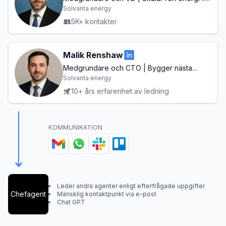
en hållbar framtid
Solvanta energy
5K+ kontakter
Malik Renshaw
Medgrundare och CTO | Bygger nästa
generationens verktyg för remote-
Solvanta energy
samarbete
10+ års erfarenhet av ledning
KOMMUNIKATION
Leder andra agenter enligt efterfrågade uppgifter
Chefagent
Mänsklig kontaktpunkt via e-post
Chat GPT