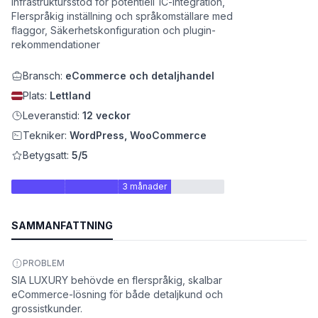
Infrastruktursstöd för potentiell 1C-integration,
Flerspråkig inställning och språkomställare med
flaggor, Säkerhetskonfiguration och plugin-
rekommendationer
Bransch:
eCommerce och detaljhandel
Plats:
Lettland
Leveranstid:
12 veckor
Tekniker:
WordPress, WooCommerce
Betygsatt:
5/5
et
3 månader
SAMMANFATTNING
PROBLEM
SIA LUXURY behövde en flerspråkig, skalbar
eCommerce-lösning för både detaljkund och
grossistkunder.