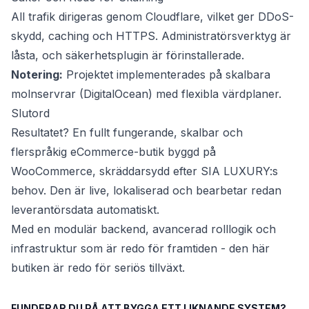
All trafik dirigeras genom Cloudflare, vilket ger DDoS-
skydd, caching och HTTPS. Administratörsverktyg är
låsta, och säkerhetsplugin är förinstallerade.
Notering:
Projektet implementerades på skalbara
molnservrar (DigitalOcean) med flexibla värdplaner.
Slutord
Resultatet? En fullt fungerande, skalbar och
flerspråkig eCommerce-butik byggd på
WooCommerce, skräddarsydd efter SIA LUXURY:s
behov. Den är live, lokaliserad och bearbetar redan
leverantörsdata automatiskt.
Med en modulär backend, avancerad rolllogik och
infrastruktur som är redo för framtiden - den här
butiken är redo för seriös tillväxt.
FUNDERAR DU PÅ ATT BYGGA ETT LIKNANDE SYSTEM?