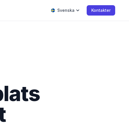
Svenska
Kontakter
lats
t