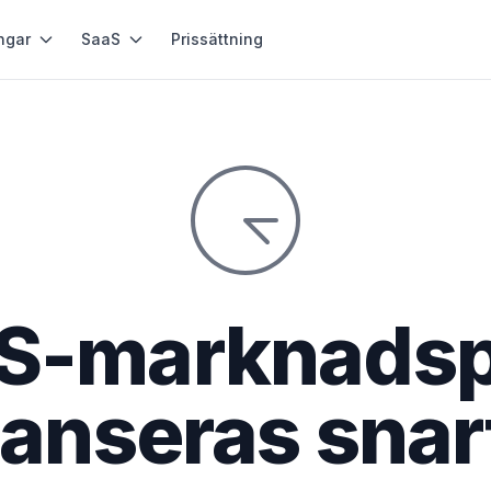
ngar
SaaS
Prissättning
S-marknadsp
lanseras snar