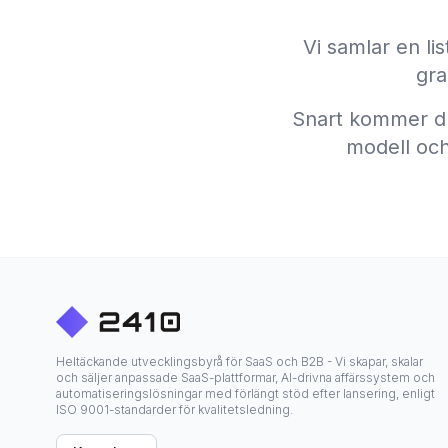
Vi samlar en li
gra
Snart kommer du 
modell och 
et
Heltäckande utvecklingsbyrå för SaaS och B2B - Vi skapar, skalar
och säljer anpassade SaaS-plattformar, AI-drivna affärssystem och
automatiseringslösningar med förlängt stöd efter lansering, enligt
ISO 9001-standarder för kvalitetsledning.