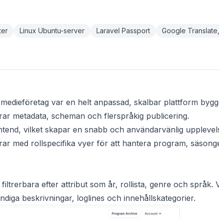
ter
Linux Ubuntu-server
Laravel Passport
Google Translate
t medieföretag var en helt anpassad, skalbar plattform byggd
erar metadata, scheman och flerspråkig publicering.
tend, vilket skapar en snabb och användarvänlig upplevel
ar med rollspecifika vyer för att hantera program, säsonge
ltrerbara efter attribut som år, rollista, genre och språk. 
diga beskrivningar, loglines och innehållskategorier.