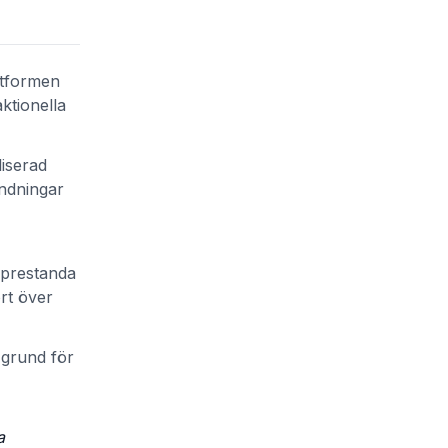
ttformen
ktionella
liserad
ändningar
, prestanda
rt över
 grund för
a