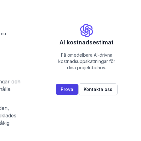
 nu
AI kostnadsestimat
Få omedelbara AI-drivna
kostnadsuppskattningar för
dina projektbehov.
ingar och
hålla
Prova
Kontakta oss
den,
cklades
åkig