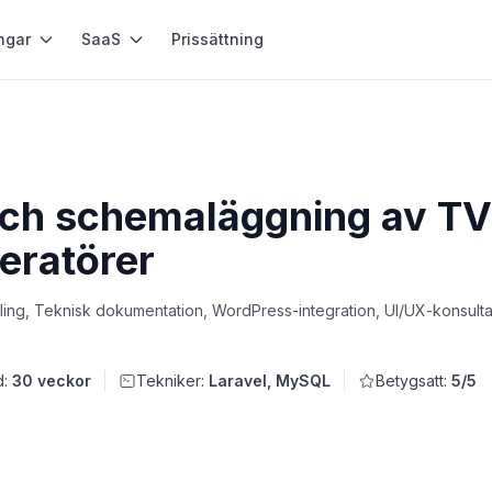
ngar
SaaS
Prissättning
och schemaläggning av TV
eratörer
ling, Teknisk dokumentation, WordPress-integration, UI/UX-konsultat
d:
30 veckor
Tekniker:
Laravel, MySQL
Betygsatt:
5/5