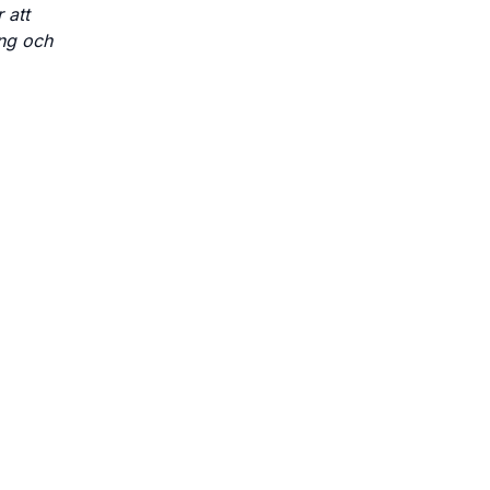
 att
ing och