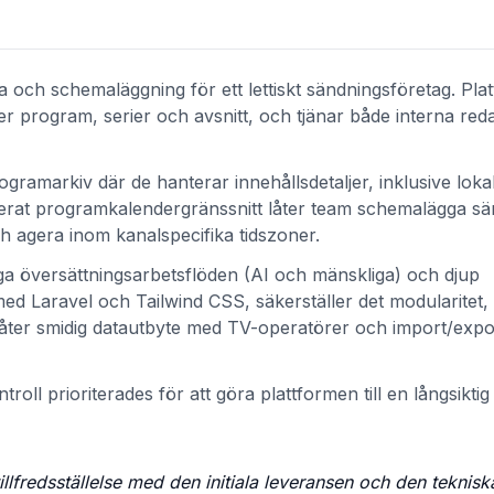
a och schemaläggning för ett lettiskt sändningsföretag. Pla
er program, serier och avsnitt, och tjänar både interna reda
ramarkiv där de hanterar innehållsdetaljer, inklusive loka
dikerat programkalendergränssnitt låter team schemalägga s
och agera inom kanalspecifika tidszoner.
ga översättningsarbetsflöden (AI och mänskliga) och djup
 med Laravel och Tailwind CSS, säkerställer det modularitet
låter smidig datautbyte med TV-operatörer och import/expo
ll prioriterades för att göra plattformen till en långsiktig
tillfredsställelse med den initiala leveransen och den teknisk