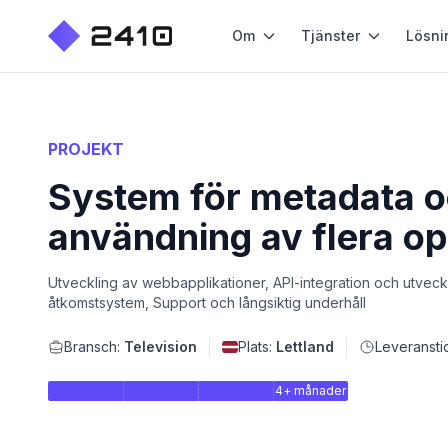
Om
Tjänster
Lösni
PROJEKT
System för metadata 
användning av flera op
Utveckling av webbapplikationer, API-integration och utveck
åtkomstsystem, Support och långsiktig underhåll
Bransch:
Television
Plats:
Lettland
Leveransti
4+ månader