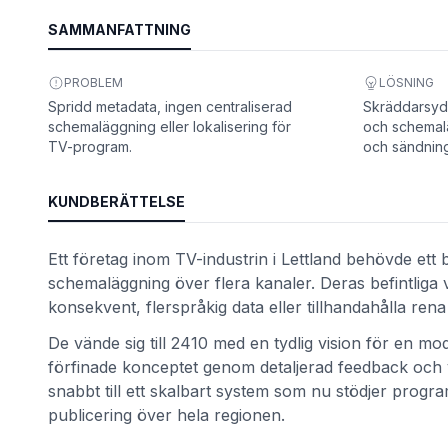
SAMMANFATTNING
PROBLEM
LÖSNING
Spridd metadata, ingen centraliserad
Skräddarsydd
schemaläggning eller lokalisering för
och schemalä
TV-program.
och sändning
KUNDBERÄTTELSE
Ett företag inom TV-industrin i Lettland behövde ett
et
schemaläggning över flera kanaler. Deras befintliga v
konsekvent, flerspråkig data eller tillhandahålla rena
De vände sig till 2410 med en tydlig vision för en 
förfinade konceptet genom detaljerad feedback och 
snabbt till ett skalbart system som nu stödjer progr
publicering över hela regionen.