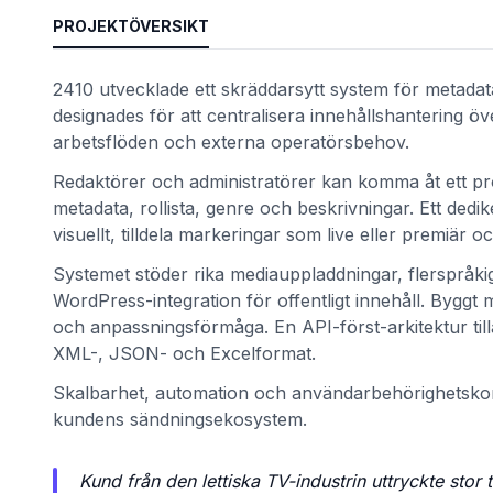
PROJEKTÖVERSIKT
2410 utvecklade ett skräddarsytt system för metadat
designades för att centralisera innehållshantering öv
arbetsflöden och externa operatörsbehov.
Redaktörer och administratörer kan komma åt ett prog
metadata, rollista, genre och beskrivningar. Ett de
visuellt, tilldela markeringar som live eller premiär 
Systemet stöder rika mediauppladdningar, flerspråki
WordPress-integration för offentligt innehåll. Byggt
och anpassningsförmåga. En API-först-arkitektur til
XML-, JSON- och Excelformat.
Skalbarhet, automation och användarbehörighetskontro
kundens sändningsekosystem.
Kund från den lettiska TV-industrin uttryckte stor 