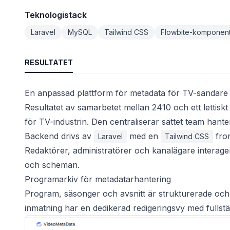
Teknologistack
Laravel
MySQL
Tailwind CSS
Flowbite-komponen
RESULTATET
En anpassad plattform för metadata för TV-sändare
Resultatet av samarbetet mellan 2410 och ett lettisk
för TV-industrin. Den centraliserar sättet team hant
Backend drivs av
med en
fron
Laravel
Tailwind CSS
Redaktörer, administratörer och kanalägare interager
och scheman.
Programarkiv för metadatarhantering
Program, säsonger och avsnitt är strukturerade och fi
inmatning har en dedikerad redigeringsvy med fullstän