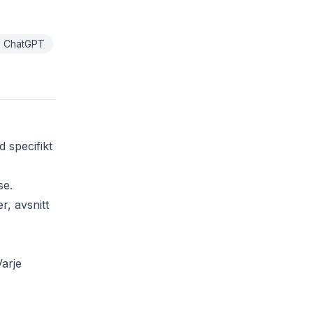
, ChatGPT
 specifikt
se.
r, avsnitt
Varje