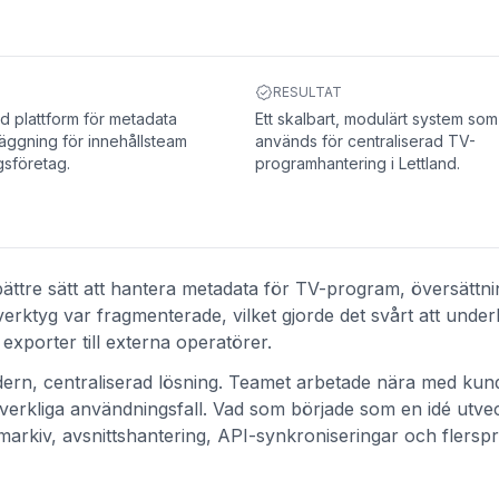
RESULTAT
 plattform för metadata
Ett skalbart, modulärt system som
ggning för innehållsteam
används för centraliserad TV-
sföretag.
programhantering i Lettland.
 bättre sätt att hantera metadata för TV-program, översättn
erktyg var fragmenterade, vilket gjorde det svårt att under
 exporter till externa operatörer.
modern, centraliserad lösning. Teamet arbetade nära med kun
verkliga användningsfall. Vad som började som en idé utve
amarkiv, avsnittshantering, API-synkroniseringar och flerspr