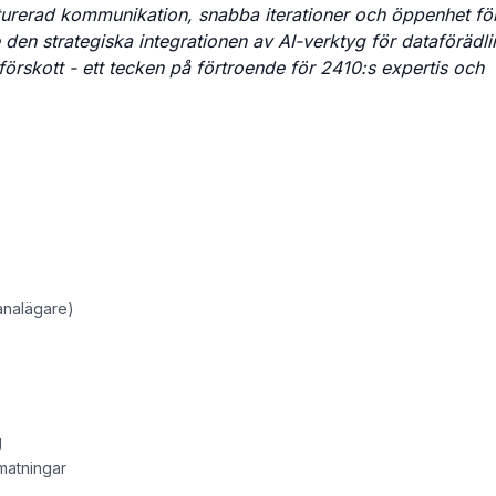
urerad kommunikation, snabba iterationer och öppenhet för
den strategiska integrationen av AI-verktyg för dataförädl
 förskott - ett tecken på förtroende för 2410:s expertis och
analägare)
g
matningar