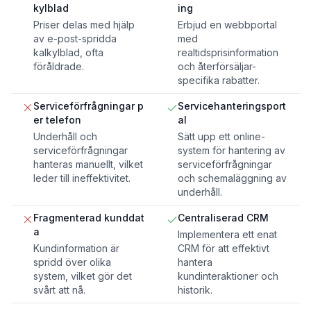
kylblad
ing
Priser delas med hjälp
Erbjud en webbportal
av e-post-spridda
med
kalkylblad, ofta
realtidsprisinformation
föråldrade.
och återförsäljar-
specifika rabatter.
Serviceförfrågningar p
Servicehanteringsport
er telefon
al
Underhåll och
Sätt upp ett online-
serviceförfrågningar
system för hantering av
hanteras manuellt, vilket
serviceförfrågningar
leder till ineffektivitet.
och schemaläggning av
underhåll.
Fragmenterad kunddat
Centraliserad CRM
a
Implementera ett enat
Kundinformation är
CRM för att effektivt
spridd över olika
hantera
system, vilket gör det
kundinteraktioner och
svårt att nå.
historik.