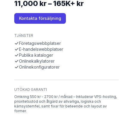
11,000 kr – 165K+ kr
Kontakta försäljning
TJÄNSTER
Företagswebbplatser
E-handelswebbplatser
Publika kataloger
Onlinekalkylatorer
Onlinekonfiguratorer
UTÖKAD GARANTI
Omkring 550 kr - 2700 kr / månad – Inkluderar VPS-hosting,
prioritetsstöd och åtgärd av allvarliga, logiska och
kärnsystemfel, samt fixar för beteende och layout av
former.