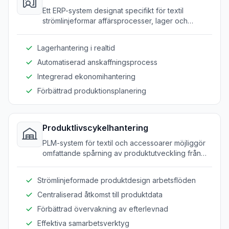
Ett ERP-system designat specifikt för textil
strömlinjeformar affärsprocesser, lager och
hantering av leveranskedjan från ett centralt
gränssnitt.
Lagerhantering i realtid
Automatiserad anskaffningsprocess
Integrerad ekonomihantering
Förbättrad produktionsplanering
Produktlivscykelhantering
PLM-system för textil och accessoarer möjliggör
omfattande spårning av produktutveckling från
koncept till produktion.
Strömlinjeformade produktdesign arbetsflöden
Centraliserad åtkomst till produktdata
Förbättrad övervakning av efterlevnad
Effektiva samarbetsverktyg