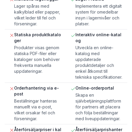
Lager spåras med
Implementera ett digitalt
kalkylblad eller papper,
system för omedelbar
vilket leder till fel och
insyn i lagernivåer och
förseningar.
platser.
Statiska produktkatalo
Interaktiv online-katal
ger
og
Produkter visas genom
Utveckla en online-
statiska PDF-filer eller
katalog med
kataloger som behöver
uppdaterade
frekventa manuella
produktdetaljer och
uppdateringar.
enkel åtkomst till
tekniska specifikationer.
Orderhantering via e-
Online-orderportal
post
Skapa en
Beställningar hanteras
självbetjäningsplattform
manuellt via e-post,
för partners att placera
vilket orsakar fel och
och följa beställningar
förseningar.
med liveuppdateringar.
Återförsäljarpriser i kal
Återförsäljarprishanter