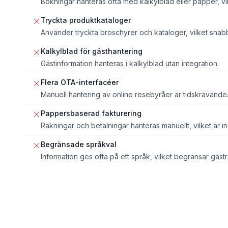
Bokningar hanteras ofta med kalkylblad eller papper, vilke
Tryckta produktkataloger
Använder tryckta broschyrer och kataloger, vilket snabbt 
Kalkylblad för gästhantering
Gästinformation hanteras i kalkylblad utan integration.
Flera OTA-interfacéer
Manuell hantering av online resebyråer är tidskrävande
Pappersbaserad fakturering
Räkningar och betalningar hanteras manuellt, vilket är ine
Begränsade språkval
Information ges ofta på ett språk, vilket begränsar gäst