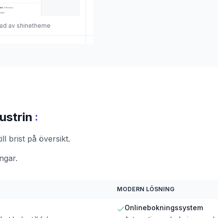
nad av shinetheme
:
ustrin
ll brist på översikt.
ngar.
MODERN LÖSNING
Onlinebokningssystem