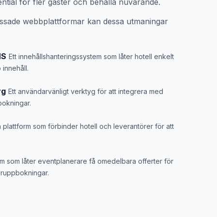
ential för fler gäster och behålla nuvarande.
ssade webbplattformar kan dessa utmaningar
MS
Ett innehållshanteringssystem som låter hotell enkelt
innehåll.
yg
Ett användarvänligt verktyg för att integrera med
bokningar.
 plattform som förbinder hotell och leverantörer för att
em som låter eventplanerare få omedelbara offerter för
gruppbokningar.