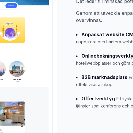
Det leder till minskad pot
Genom att utveckla anpa
övervinnas.
Anpassat website C
uppdatera och hantera webb 
Onlinebokningsverkt
hotellwebbplatser och göra 
B2B marknadsplats
En
effektivisera inköp.
Offertverktyg
Ett syst
tjänster som konferens och 