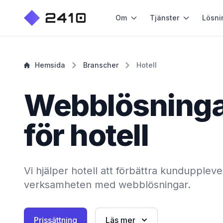
Om
Tjänster
Lösni
Hemsida
Branscher
Hotell
Webblösning
för hotell
Vi hjälper hotell att förbättra kunduppleve
verksamheten med webblösningar.
Prissättning
Läs mer