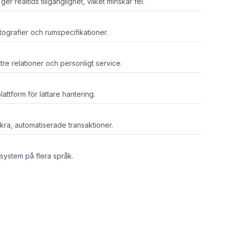
r realtids tillgänglighet, vilket minskar fel.
otografier och rumspecifikationer.
tre relationer och personligt service.
lattform för lättare hantering.
kra, automatiserade transaktioner.
ystem på flera språk.