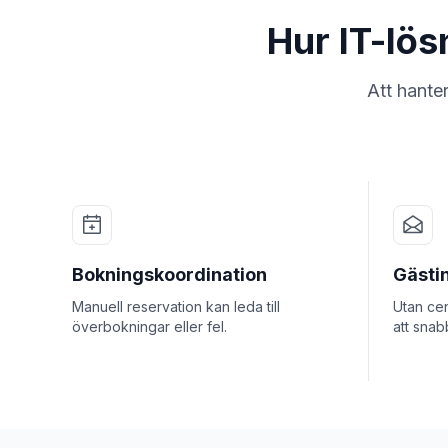
Hur IT-lös
Att hante
Bokningskoordination
Gästi
Manuell reservation kan leda till
Utan cen
överbokningar eller fel.
att snab