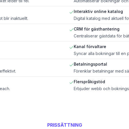
t leder till fel.
Automatiserar bokningar och ge
Interaktiv online katalog
blir inaktuellt.
Digital katalog med aktuell f
CRM för gästhantering
Centraliserar gästdata för bät
Kanal förvaltare
.
Syncar alla bokningar till en p
Betalningsportal
ffektivt.
Förenklar betalningar med sä
Flerspråkigstöd
reach.
Erbjuder webb och bokningss
PRISSÄTTNING