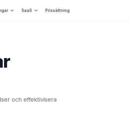
ngar
SaaS
Prissättning
ar
lser och effektivisera