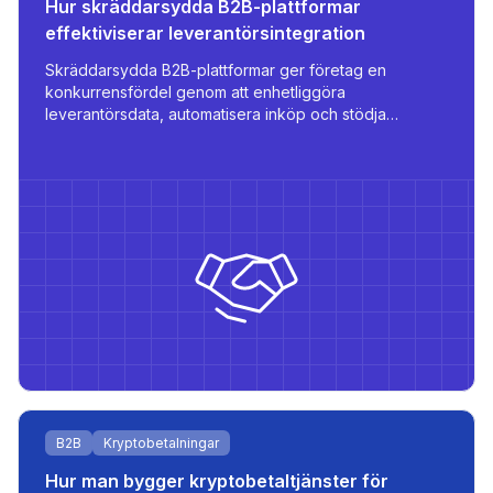
Hur skräddarsydda B2B-plattformar
effektiviserar leverantörsintegration
Skräddarsydda B2B-plattformar ger företag en
konkurrensfördel genom att enhetliggöra
leverantörsdata, automatisera inköp och stödja
flerspråkig och rollbaserad åtkomst - allt anpassat för
skalbarhet och operationell effektivitet.
et
B2B
Kryptobetalningar
Hur man bygger kryptobetaltjänster för