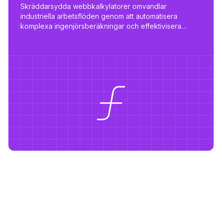
Skräddarsydda webbkalkylatorer omvandlar
industriella arbetsflöden genom att automatisera
komplexa ingenjörsberäkningar och effektivisera
anbudsprocessen - minska arbetet från dagar till
timmar med anpassade, skalbara verktyg.