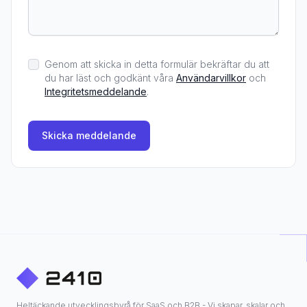
Genom att skicka in detta formulär bekräftar du att
du har läst och godkänt våra
Användarvillkor
och
Integritetsmeddelande
.
Skicka meddelande
Heltäckande utvecklingsbyrå för SaaS och B2B - Vi skapar, skalar och