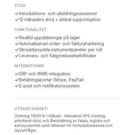
STÖD
Introduktions- och utbildningssessioner
12 månaders stöd + utökat supportoption
FUNKTIONALITET
Realtid uppdateringar på lager
Automatiserad order- och fakturahantering
Skräddarsydda instrumentpaneler per roll
Leverans- och fullgörelsearbetsflöden
INTEGRATIONER
ERP och WMS-integration
Betalningsportar (Stripe, PayPal)
E-post och notifikationssystem
UTÖKAD GARANTI
Omkring 13500 kr / månad – Inkluderar VPS-hosting,
prioriterat stöd, och återställning av fatala, logiska och
kärnsystemfel samt rättelser för formulärbeteende och
layoutfrågor.