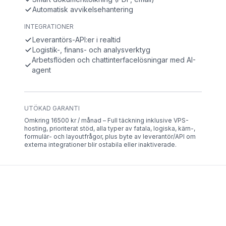
Automatisk avvikelsehantering
INTEGRATIONER
Leverantörs-API:er i realtid
Logistik-, finans- och analysverktyg
Arbetsflöden och chattinterfacelösningar med AI-
agent
UTÖKAD GARANTI
Omkring 16500 kr / månad – Full täckning inklusive VPS-
hosting, prioriterat stöd, alla typer av fatala, logiska, kärn-,
formulär- och layoutfrågor, plus byte av leverantör/API om
externa integrationer blir ostabila eller inaktiverade.