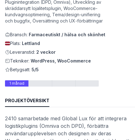
Pluginintegration (DPD, Omniva), Utveckling av
skräddarsytt lojalitetsplugin, WooCommerce-
kundvagnsoptimering, Tema/design-unifiering
och buggfix, Översättning och UX-förbättringar
Bransch:
Farmaceutiskt / hälsa och skönhet
Plats:
Lettland
Leveranstid:
2 veckor
Tekniker:
WordPress, WooCommerce
Betygsatt:
5/5
et
1 månad
PROJEKTÖVERSIKT
2410 samarbetade med Global Lux för att integrera
logistikplugins (Omniva och DPD), förbättra
användarupplevelsen och designen av deras