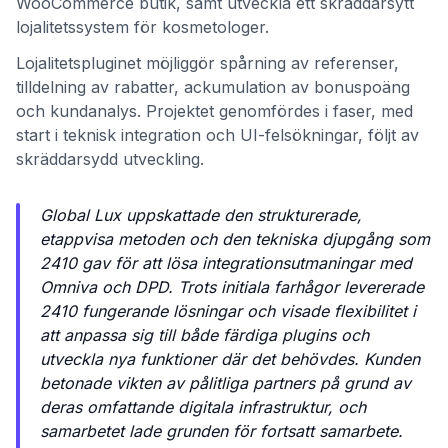
WooCommerce butik, samt utveckla ett skräddarsytt
lojalitetssystem för kosmetologer.
Lojalitetspluginet möjliggör spårning av referenser,
tilldelning av rabatter, ackumulation av bonuspoäng
och kundanalys. Projektet genomfördes i faser, med
start i teknisk integration och UI-felsökningar, följt av
skräddarsydd utveckling.
Global Lux uppskattade den strukturerade,
etappvisa metoden och den tekniska djupgång som
2410 gav för att lösa integrationsutmaningar med
Omniva och DPD. Trots initiala farhågor levererade
2410 fungerande lösningar och visade flexibilitet i
att anpassa sig till både färdiga plugins och
utveckla nya funktioner där det behövdes. Kunden
betonade vikten av pålitliga partners på grund av
deras omfattande digitala infrastruktur, och
samarbetet lade grunden för fortsatt samarbete.