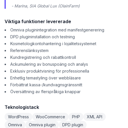
- Marina, SIA Global Lux (OlainFarm)
Viktiga funktioner levererade
Omniva pluginintegration med manifestgenerering
DPD plugininstallation och testning
Kosmetologkontohantering i lojalitetssystemet
Referenslänksystem
Kundregistrering och rabattkontroll
Ackumulering av bonuspoäng och analys
Exklusiv produktvisning för professionella
Enhetlig temastyling över webbläsare
Förbättrat kassa-/kundvagnsgränssnitt
Översättning av flerspråkiga knappar
Teknologistack
WordPress
WooCommerce
PHP
XML API
Omniva
Omniva plugin
DPD plugin