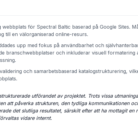
webbplats för Spectral Baltic baserad på Google Sites. Mål
till en välorganiserad online-resurs.
laddades upp med fokus på användbarhet och självhanterba
nde branschwebbplatser och inkluderar visuell formatering 
ssning.
alidering och samarbetsbaserad katalogstrukturering, vilk
bbplats.
 strukturerade utförandet av projektet. Trots vissa utmaning
en att påverka strukturen, den tydliga kommunikationen oc
det slutliga resultatet, särskilt efter att ha mottagit en r
rvaltas vidare internt.