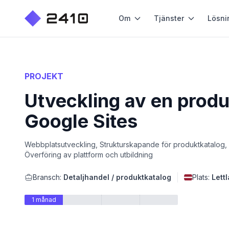
Om
Tjänster
Lösni
PROJEKT
Utveckling av en produ
Google Sites
Webbplatsutveckling, Strukturskapande för produktkatalog, F
Överföring av plattform och utbildning
Bransch:
Detaljhandel / produktkatalog
Plats:
Lett
1 månad