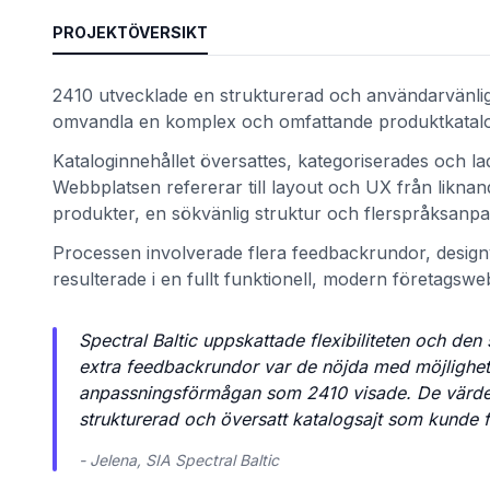
PROJEKTÖVERSIKT
2410 utvecklade en strukturerad och användarvänlig 
omvandla en komplex och omfattande produktkatalog 
Kataloginnehållet översattes, kategoriserades och 
Webbplatsen refererar till layout och UX från likna
produkter, en sökvänlig struktur och flerspråksanpa
Processen involverade flera feedbackrundor, designv
resulterade i en fullt funktionell, modern företagswe
et
Spectral Baltic uppskattade flexibiliteten och den
extra feedbackrundor var de nöjda med möjlighet
anpassningsförmågan som 2410 visade. De värderade 
strukturerad och översatt katalogsajt som kunde fö
- Jelena, SIA Spectral Baltic