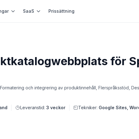
ngar
SaaS
Prissättning
ktkatalogwebbplats för S
ormatering och integrering av produktinnehåll, Flerspråksstöd, Desi
land
Leveranstid:
3 veckor
Tekniker:
Google Sites, Wor