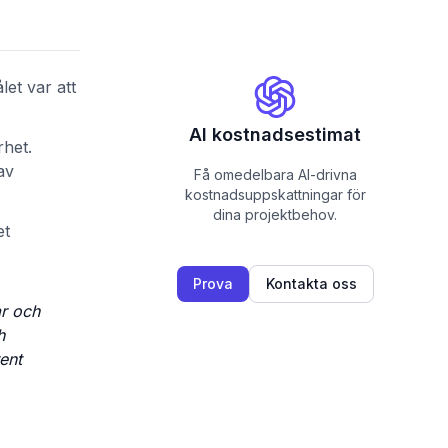
et var att
AI kostnadsestimat
rhet.
av
Få omedelbara AI-drivna
kostnadsuppskattningar för
dina projektbehov.
et
Prova
Kontakta oss
ar och
h
ent