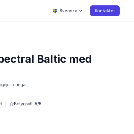
Svenska
Kontakter
pectral Baltic med
gnjusteringar,
d
Betygsatt:
5/5