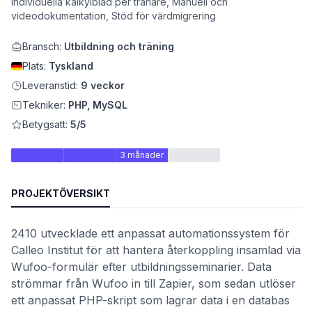
individuella kalkylblad per tränare, Manuell och
videodokumentation, Stöd för värdmigrering
Bransch:
Utbildning och träning
Plats:
Tyskland
Leveranstid:
9 veckor
Tekniker:
PHP, MySQL
Betygsatt:
5/5
3 månader
et
PROJEKTÖVERSIKT
2410 utvecklade ett anpassat automationssystem för
Calleo Institut för att hantera återkoppling insamlad via
Wufoo-formulär efter utbildningsseminarier. Data
strömmar från Wufoo in till Zapier, som sedan utlöser
ett anpassat PHP-skript som lagrar data i en databas