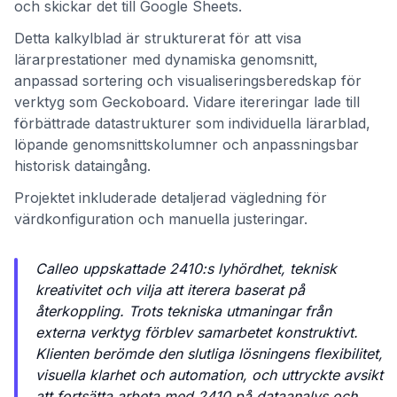
och skickar det till Google Sheets.
Detta kalkylblad är strukturerat för att visa
lärarprestationer med dynamiska genomsnitt,
anpassad sortering och visualiseringsberedskap för
verktyg som Geckoboard. Vidare itereringar lade till
förbättrade datastrukturer som individuella lärarblad,
löpande genomsnittskolumner och anpassningsbar
historisk dataingång.
Projektet inkluderade detaljerad vägledning för
värdkonfiguration och manuella justeringar.
Calleo uppskattade 2410:s lyhördhet, teknisk
kreativitet och vilja att iterera baserat på
återkoppling. Trots tekniska utmaningar från
externa verktyg förblev samarbetet konstruktivt.
Klienten berömde den slutliga lösningens flexibilitet,
visuella klarhet och automation, och uttryckte avsikt
att fortsätta arbeta med 2410 på dataanalys och