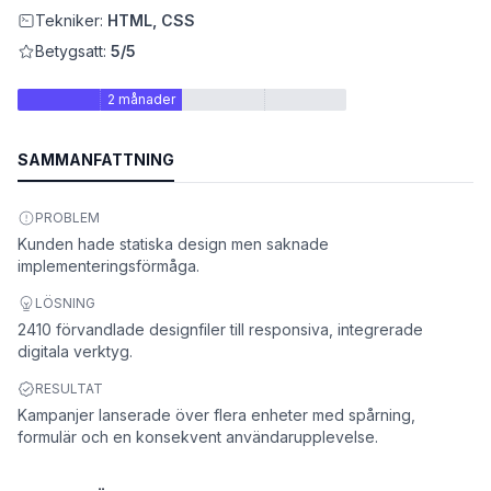
Tekniker:
HTML, CSS
Betygsatt:
5/5
2 månader
SAMMANFATTNING
PROBLEM
Kunden hade statiska design men saknade
implementeringsförmåga.
et
LÖSNING
2410 förvandlade designfiler till responsiva, integrerade
digitala verktyg.
RESULTAT
Kampanjer lanserade över flera enheter med spårning,
formulär och en konsekvent användarupplevelse.