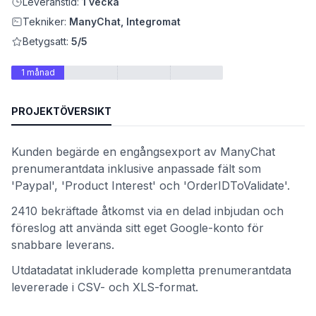
Leveranstid:
1 vecka
Tekniker:
ManyChat, Integromat
Betygsatt:
5/5
1 månad
PROJEKTÖVERSIKT
Kunden begärde en engångsexport av ManyChat
prenumerantdata inklusive anpassade fält som
et
'Paypal', 'Product Interest' och 'OrderIDToValidate'.
2410 bekräftade åtkomst via en delad inbjudan och
föreslog att använda sitt eget Google-konto för
snabbare leverans.
Utdatadatat inkluderade kompletta prenumerantdata
levererade i CSV- och XLS-format.