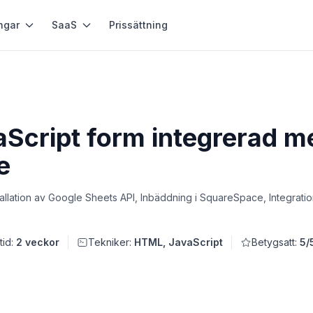
ngar
SaaS
Prissättning
cript form integrerad m
e
stallation av Google Sheets API, Inbäddning i SquareSpace, Integrat
tid:
2 veckor
Tekniker:
HTML, JavaScript
Betygsatt:
5/