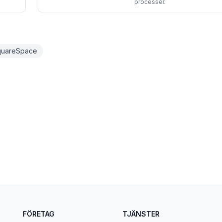
processer.
quareSpace
FÖRETAG
TJÄNSTER