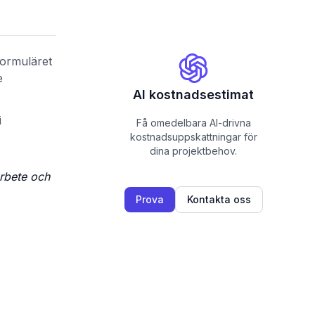
Formuläret
e
AI kostnadsestimat
i
Få omedelbara AI-drivna
kostnadsuppskattningar för
dina projektbehov.
arbete och
Prova
Kontakta oss