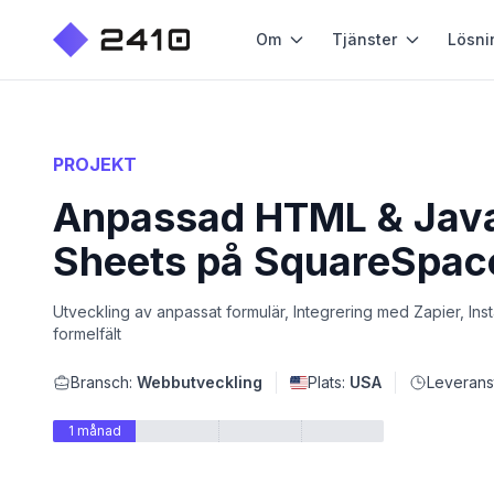
Om
Tjänster
Lösni
PROJEKT
Anpassad HTML & JavaS
Sheets på SquareSpac
Utveckling av anpassat formulär, Integrering med Zapier, In
formelfält
Bransch:
Webbutveckling
Plats:
USA
Leverans
1 månad