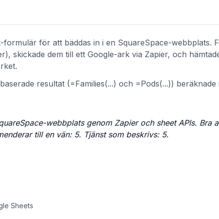
-formulär för att bäddas in i en SquareSpace-webbplats. 
, skickade dem till ett Google-ark via Zapier, och hämtad
rket.
aserade resultat (=Families(...) och =Pods(...)) beräknade 
n SquareSpace-webbplats genom Zapier och sheet APIs. Bra 
derar till en vän: 5. Tjänst som beskrivs: 5.
ogle Sheets