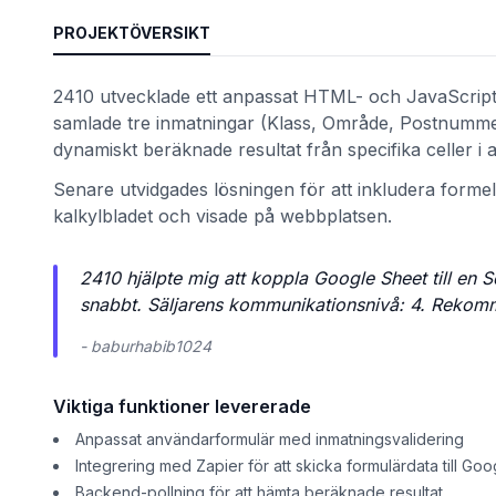
PROJEKTÖVERSIKT
2410 utvecklade ett anpassat HTML- och JavaScript
samlade tre inmatningar (Klass, Område, Postnummer)
dynamiskt beräknade resultat från specifika celler i a
Senare utvidgades lösningen för att inkludera formelb
kalkylbladet och visade på webbplatsen.
2410 hjälpte mig att koppla Google Sheet till e
et
snabbt. Säljarens kommunikationsnivå: 4. Rekommen
- baburhabib1024
Viktiga funktioner levererade
Anpassat användarformulär med inmatningsvalidering
Integrering med Zapier för att skicka formulärdata till Go
Backend-pollning för att hämta beräknade resultat