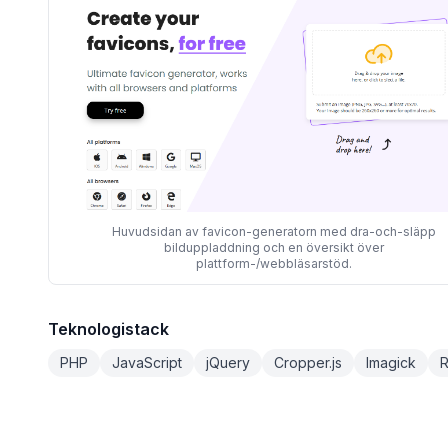
Huvudsidan av favicon-generatorn med dra-och-släpp
bilduppladdning och en översikt över
plattform-/webbläsarstöd.
Teknologistack
PHP
JavaScript
jQuery
Cropper.js
Imagick
R