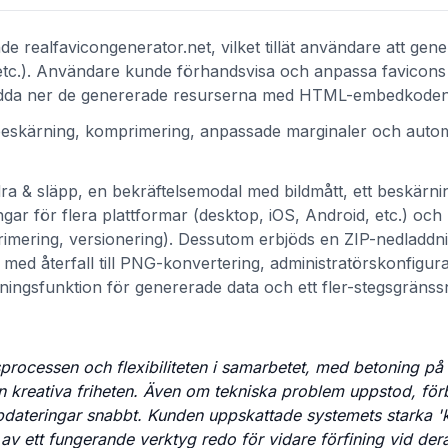
de realfavicongenerator.net, vilket tillät användare att gen
tc.). Användare kunde förhandsvisa och anpassa favicons 
ladda ner de genererade resurserna med HTML-embedkoden
beskärning, komprimering, anpassade marginaler och autom
dra & släpp, en bekräftelsemodal med bildmått, ett beskärn
ngar för flera plattformar (desktop, iOS, Android, etc.) och
rimering, versionering). Dessutom erbjöds en ZIP-nedladd
d återfall till PNG-konvertering, administratörskonfigura
ingsfunktion för genererade data och ett fler-stegsgränss
sprocessen och flexibiliteten i samarbetet, med betoning på 
den kreativa friheten. Även om tekniska problem uppstod, fö
ateringar snabbt. Kunden uppskattade systemets starka 'k
av ett fungerande verktyg redo för vidare förfining vid der