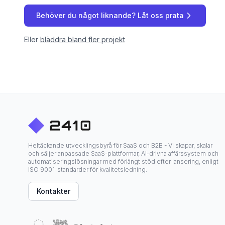
Behöver du något liknande? Låt oss prata
Eller
bläddra bland fler projekt
Heltäckande utvecklingsbyrå för SaaS och B2B - Vi skapar, skalar
och säljer anpassade SaaS-plattformar, AI-drivna affärssystem och
automatiseringslösningar med förlängt stöd efter lansering, enligt
ISO 9001-standarder för kvalitetsledning.
Kontakter