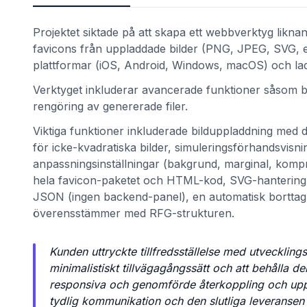
Projektet siktade på att skapa ett webbverktyg liknan
favicons från uppladdade bilder (PNG, JPEG, SVG, e
plattformar (iOS, Android, Windows, macOS) och 
Verktyget inkluderar avancerade funktioner såsom 
rengöring av genererade filer.
Viktiga funktioner inkluderade bilduppladdning med 
för icke-kvadratiska bilder, simuleringsförhandsvisni
anpassningsinställningar (bakgrund, marginal, komp
et
hela favicon-paketet och HTML-kod, SVG-hantering me
JSON (ingen backend-panel), en automatisk borttagn
överensstämmer med RFG-strukturen.
Kunden uttryckte tillfredsställelse med utveckling
minimalistiskt tillvägagångssätt och att behålla 
responsiva och genomförde återkoppling och uppd
tydlig kommunikation och den slutliga leveransen 