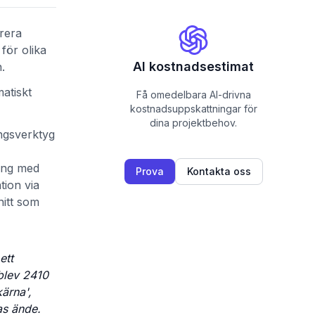
erera
för olika
AI kostnadsestimat
.
atiskt
Få omedelbara AI-drivna
kostnadsuppskattningar för
dina projektbehov.
ingsverktyg
ning med
Prova
Kontakta oss
tion via
nitt som
ett
rblev 2410
ärna',
as ände.