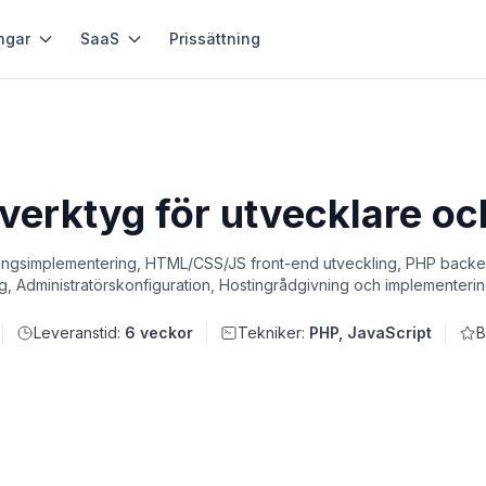
ngar
SaaS
Prissättning
 verktyg för utvecklare o
dlingsimplementering, HTML/CSS/JS front-end utveckling, PHP backe
g, Administratörskonfiguration, Hostingrådgivning och implementeri
Leveranstid:
6 veckor
Tekniker:
PHP, JavaScript
B