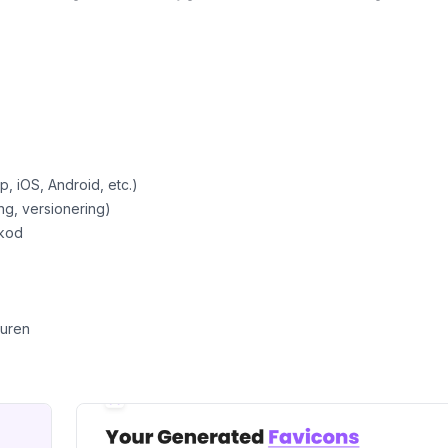
p, iOS, Android, etc.)
ng, versionering)
-kod
turen