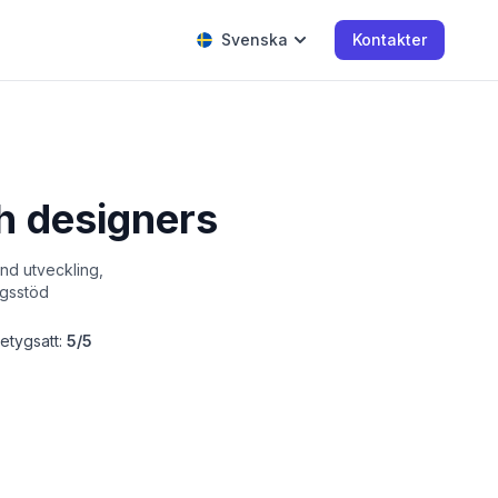
Svenska
Kontakter
ch designers
nd utveckling,
ngsstöd
etygsatt:
5/5