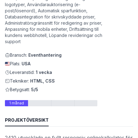
logotyper, Användarauktorisering (e-
post/lösenord), Automatisk sparfunktion,
Databasintegration för skrivskyddade priser,
Administratörsgränssnitt för redigering av priser,
Anpassning för mobila enheter, Driftsättning till
kundens webbhotell, Löpande revideringar och
support
Bransch:
Eventhantering
Plats:
USA
Leveranstid:
1 vecka
et
Tekniker:
HTML, CSS
Betygsatt:
5/5
1 månad
PROJEKTÖVERSIKT
2410 utvecklade en fullt responsiv onlinekalkylator för