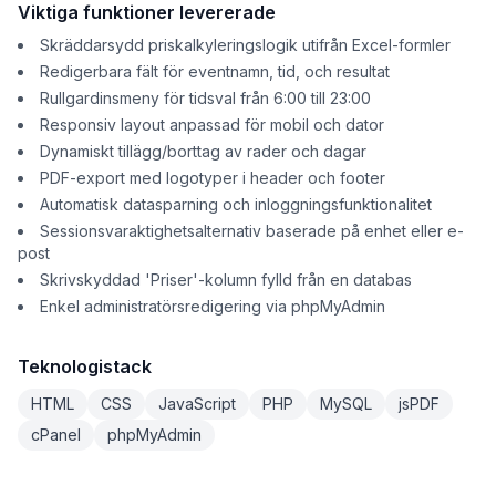
Viktiga funktioner levererade
Skräddarsydd priskalkyleringslogik utifrån Excel-formler
Redigerbara fält för eventnamn, tid, och resultat
Rullgardinsmeny för tidsval från 6:00 till 23:00
Responsiv layout anpassad för mobil och dator
Dynamiskt tillägg/borttag av rader och dagar
PDF-export med logotyper i header och footer
Automatisk datasparning och inloggningsfunktionalitet
Sessionsvaraktighetsalternativ baserade på enhet eller e-
post
Skrivskyddad 'Priser'-kolumn fylld från en databas
Enkel administratörsredigering via phpMyAdmin
Teknologistack
HTML
CSS
JavaScript
PHP
MySQL
jsPDF
cPanel
phpMyAdmin