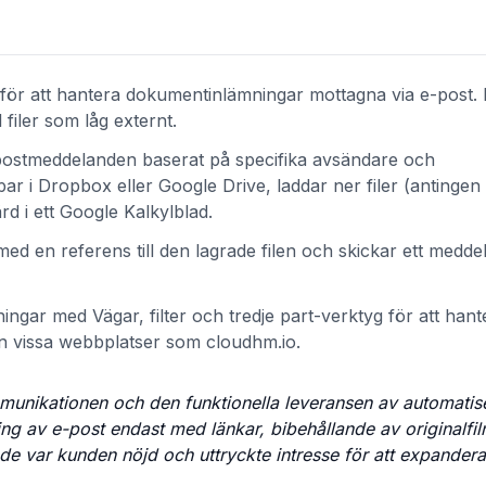
 för att hantera dokumentinlämningar mottagna via e-post.
 filer som låg externt.
-postmeddelanden baserat på specifika avsändare och
r i Dropbox eller Google Drive, laddar ner filer (antinge
ärd i ett Google Kalkylblad.
d en referens till den lagrade filen och skickar ett meddela
ngar med Vägar, filter och tredje part-verktyg för att hant
n vissa webbplatser som cloudhm.io.
unikationen och den funktionella leveransen av automatis
ing av e-post endast med länkar, bibehållande av originalf
nde var kunden nöjd och uttryckte intresse för att expandera