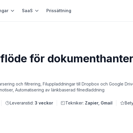
ngar
SaaS
Prissättning
flöde för dokumenthanter
sering och filtrering, Filuppladdningar till Dropbox och Google Dri
 notiser, Automatisering av länkbaserad filnedladdning
Leveranstid:
3 veckor
Tekniker:
Zapier, Gmail
Bety