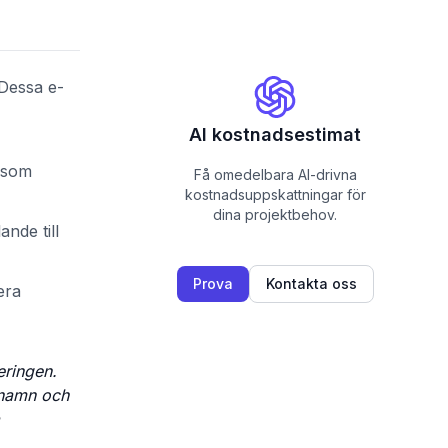
 Dessa e-
AI kostnadsestimat
n som
Få omedelbara AI-drivna
kostnadsuppskattningar för
dina projektbehov.
nde till
Prova
Kontakta oss
era
eringen.
ilnamn och