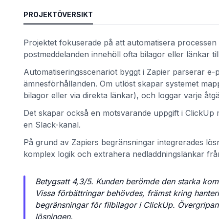
PROJEKTÖVERSIKT
Projektet fokuserade på att automatisera processen
postmeddelanden innehöll ofta bilagor eller länkar till
Automatiseringsscenariot byggt i Zapier parserar e
ämnesförhållanden. Om utlöst skapar systemet mappa
bilagor eller via direkta länkar), och loggar varje åtg
Det skapar också en motsvarande uppgift i ClickUp me
en Slack-kanal.
et
På grund av Zapiers begränsningar integrerades lösni
komplex logik och extrahera nedladdningslänkar frå
Betygsatt 4,3/5. Kunden berömde den starka komm
Vissa förbättringar behövdes, främst kring hanter
begränsningar för filbilagor i ClickUp. Övergripa
lösningen.