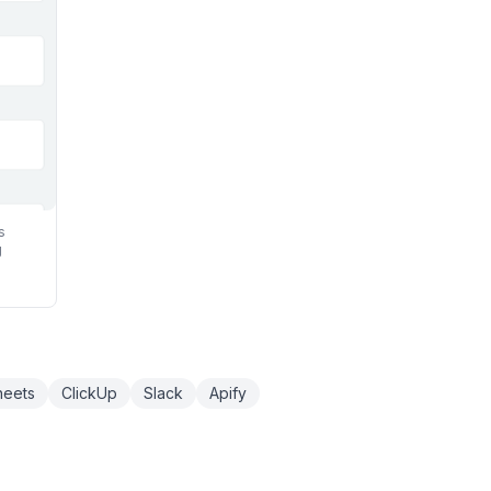
s
g
heets
ClickUp
Slack
Apify