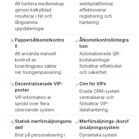
Att hantera medlemskap
webbplattformar
genom kalkylblad
effektiviserar
resulterar i fel och
registrering och
långsamma
hantering.
uppdateringar.
Pappersåtkomstkontro
Åtkomstkontrollintegra
ll
tion
Att använda manuell
Automatiserade QR-
kontroll av
kodskanningar
boardingpass saktar
förbättrar effektivitet
ner loungeinpassering.
och säkerhet.
Decentraliserade VIP-
Crm för VIPs
poster
Enade CRM-system
VIP-information är
centraliserar och
spridd över flera
förbättrar VIP-
oberoende system.
datahantering.
Statisk merförsäljningsmo
Merförsäljnings-/korsf
dell
örsäljningssystem
Brist på personalisering i
Dynamiska system