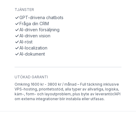
TJÄNSTER
GPT-drivena chatbots
Fråga din CRM
AI-driven försäljning
AI-driven vision
AI-röst
AI-localization
AI-dokument
UTÖKAD GARANTI
Omkring 1600 kr - 3800 kr / månad – Full täckning inklusive
VPS-hosting, prioritetsstöd, alla typer av allvarliga, logiska,
kärn-, form- och layoutproblem, plus byte av leverantör/API
om externa integrationer blir instabila eller utfasas.