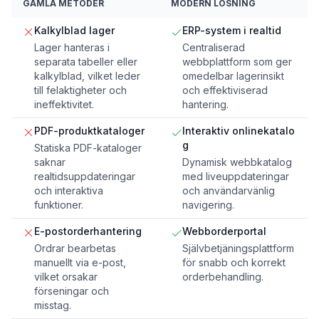
GAMLA METODER
MODERN LÖSNING
Kalkylblad lager
ERP-system i realtid
Lager hanteras i
Centraliserad
separata tabeller eller
webbplattform som ger
kalkylblad, vilket leder
omedelbar lagerinsikt
till felaktigheter och
och effektiviserad
ineffektivitet.
hantering.
PDF-produktkataloger
Interaktiv onlinekatalo
g
Statiska PDF-kataloger
saknar
Dynamisk webbkatalog
realtidsuppdateringar
med liveuppdateringar
och interaktiva
och användarvänlig
funktioner.
navigering.
E-postorderhantering
Webborderportal
Ordrar bearbetas
Självbetjäningsplattform
manuellt via e-post,
för snabb och korrekt
vilket orsakar
orderbehandling.
förseningar och
misstag.