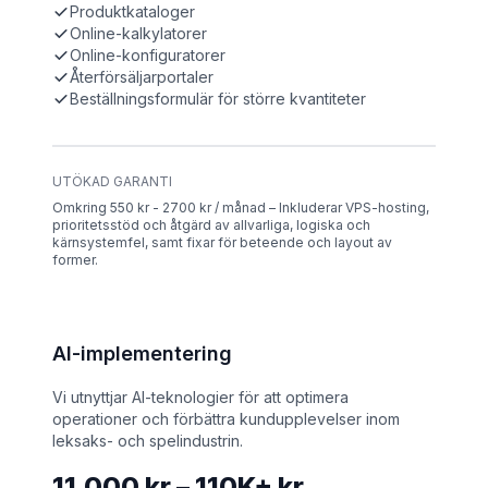
Produktkataloger
Online-kalkylatorer
Online-konfiguratorer
Återförsäljarportaler
Beställningsformulär för större kvantiteter
UTÖKAD GARANTI
Omkring 550 kr - 2700 kr / månad – Inkluderar VPS-hosting,
prioritetsstöd och åtgärd av allvarliga, logiska och
kärnsystemfel, samt fixar för beteende och layout av
former.
AI-implementering
Vi utnyttjar AI-teknologier för att optimera
operationer och förbättra kundupplevelser inom
leksaks- och spelindustrin.
11,000 kr – 110K+ kr