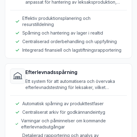
anpassat för hantering av leksaksproduktion,
lager och distributionsprocesser.
Effektiv produktionsplanering och
resurstilldelning
Spårning och hantering av lager i realtid
Centraliserad orderbehandling och uppfyllning
Integrerad finansiell och lagstiftningsrapportering
Efterlevnadsspårning
Ett system för att automatisera och övervaka
efterlevnadstestning för leksaker, vilket
säkerställer att alla produkter uppfyller
säkerhetsnormer och regler.
Automatisk spårning av produkttestfaser
Centraliserat arkiv för godkännandeintyg
Varningar och påminnelser om kommande
efterlevnadsutgångar
Detaljerad rapportering och analys av