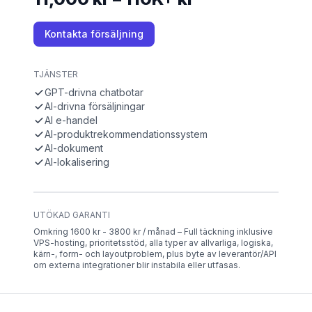
Kontakta försäljning
TJÄNSTER
GPT-drivna chatbotar
AI-drivna försäljningar
AI e-handel
AI-produktrekommendationssystem
AI-dokument
AI-lokalisering
UTÖKAD GARANTI
Omkring 1600 kr - 3800 kr / månad – Full täckning inklusive
VPS-hosting, prioritetsstöd, alla typer av allvarliga, logiska,
kärn-, form- och layoutproblem, plus byte av leverantör/API
om externa integrationer blir instabila eller utfasas.