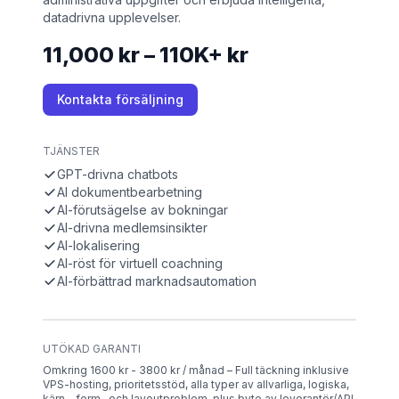
datadrivna upplevelser.
11,000 kr – 110K+ kr
Kontakta försäljning
TJÄNSTER
GPT-drivna chatbots
AI dokumentbearbetning
AI-förutsägelse av bokningar
AI-drivna medlemsinsikter
AI-lokalisering
AI-röst för virtuell coachning
AI-förbättrad marknadsautomation
UTÖKAD GARANTI
Omkring 1600 kr - 3800 kr / månad – Full täckning inklusive
VPS-hosting, prioritetsstöd, alla typer av allvarliga, logiska,
kärn-, form- och layoutproblem, plus byte av leverantör/API