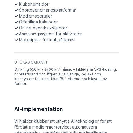
Klubbhemsidor
Sportevenemangsplattformar
Medlemsportaler
Offentliga kataloger
Online eventkalkylatorer
Anmälningssystem för aktiviteter
Mobilappar för klubbåtkomst
UTÖKAD GARANTI
Omkring 550 kr - 2700 kr / månad – Inkluderar VPS-hosting,
prioritetsstöd och åtgärd av allvarliga, logiska och
kärnsystemfel, samt fixar för beteende och layout av
former.
AI-implementation
Vi hjälper klubbar att utnyttja AI-teknologier för att
förbättra medlemmerservice, automatisera
administrativa uppgifter och erbjuda intelligenta,