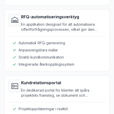
RFQ-automatiseringsverktyg
En applikation designad för att automatisera
offertförfrågningsprocessen, vilket gör den
snabbare och mer effektiv och minskar manuella
fel.
Automatisk RFQ-generering
Anpassningsbara mallar
Snabb kundkommunikation
Integrerade återkopplingssystem
Kundrelationsportal
En dedikerad portal för klienter att spåra
projektets framsteg, se dokument och
kommunicera med projektledare, vilket ökar
transparensen och förtroendet.
Projektuppdateringar i realtid