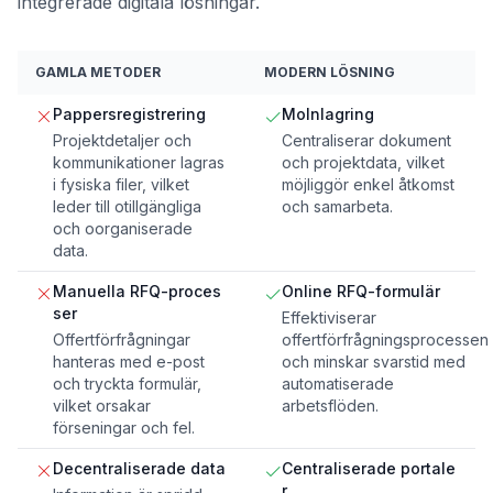
integrerade digitala lösningar.
GAMLA METODER
MODERN LÖSNING
Pappersregistrering
Molnlagring
Projektdetaljer och
Centraliserar dokument
kommunikationer lagras
och projektdata, vilket
i fysiska filer, vilket
möjliggör enkel åtkomst
leder till otillgängliga
och samarbeta.
och oorganiserade
data.
Manuella RFQ-proces
Online RFQ-formulär
ser
Effektiviserar
Offertförfrågningar
offertförfrågningsprocessen
hanteras med e-post
och minskar svarstid med
och tryckta formulär,
automatiserade
vilket orsakar
arbetsflöden.
förseningar och fel.
Decentraliserade data
Centraliserade portale
r