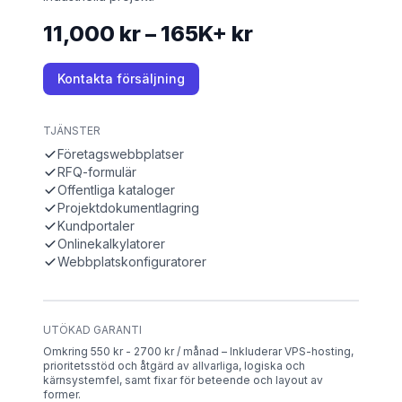
11,000 kr – 165K+ kr
Kontakta försäljning
TJÄNSTER
Företagswebbplatser
RFQ-formulär
Offentliga kataloger
Projektdokumentlagring
Kundportaler
Onlinekalkylatorer
Webbplatskonfiguratorer
UTÖKAD GARANTI
Omkring 550 kr - 2700 kr / månad – Inkluderar VPS-hosting,
prioritetsstöd och åtgärd av allvarliga, logiska och
kärnsystemfel, samt fixar för beteende och layout av
former.