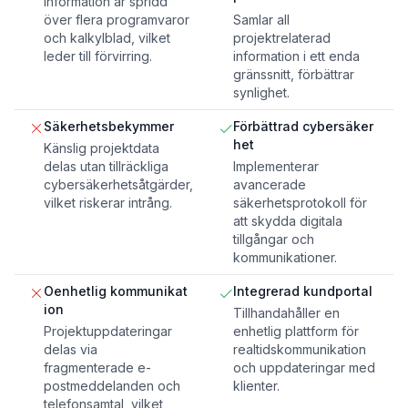
Information är spridd
över flera programvaror
Samlar all
och kalkylblad, vilket
projektrelaterad
leder till förvirring.
information i ett enda
gränssnitt, förbättrar
synlighet.
Säkerhetsbekymmer
Förbättrad cybersäker
het
Känslig projektdata
delas utan tillräckliga
Implementerar
cybersäkerhetsåtgärder,
avancerade
vilket riskerar intrång.
säkerhetsprotokoll för
att skydda digitala
tillgångar och
kommunikationer.
Oenhetlig kommunikat
Integrerad kundportal
ion
Tillhandahåller en
Projektuppdateringar
enhetlig plattform för
delas via
realtidskommunikation
fragmenterade e-
och uppdateringar med
postmeddelanden och
klienter.
telefonsamtal, vilket