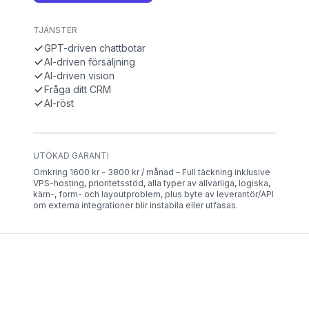
TJÄNSTER
GPT-driven chattbotar
AI-driven försäljning
AI-driven vision
Fråga ditt CRM
AI-röst
UTÖKAD GARANTI
Omkring 1600 kr - 3800 kr / månad – Full täckning inklusive
VPS-hosting, prioritetsstöd, alla typer av allvarliga, logiska,
kärn-, form- och layoutproblem, plus byte av leverantör/API
om externa integrationer blir instabila eller utfasas.