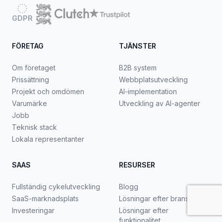
GDPR
FÖRETAG
TJÄNSTER
Om företaget
B2B system
Prissättning
Webbplatsutveckling
Projekt och omdömen
AI-implementation
Varumärke
Utveckling av AI-agenter
Jobb
Teknisk stack
Lokala representanter
SAAS
RESURSER
Fullständig cykelutveckling
Blogg
SaaS-marknadsplats
Lösningar efter bransch
Investeringar
Lösningar efter
funktionalitet