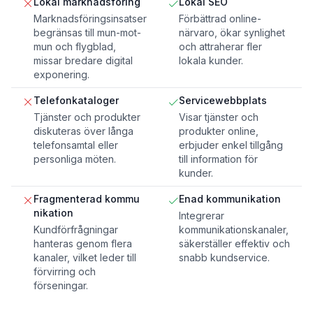
Lokal marknadsföring
Lokal SEO
Marknadsföringsinsatser
Förbättrad online-
begränsas till mun-mot-
närvaro, ökar synlighet
mun och flygblad,
och attraherar fler
missar bredare digital
lokala kunder.
exponering.
Telefonkataloger
Servicewebbplats
Tjänster och produkter
Visar tjänster och
diskuteras över långa
produkter online,
telefonsamtal eller
erbjuder enkel tillgång
personliga möten.
till information för
kunder.
Fragmenterad kommu
Enad kommunikation
nikation
Integrerar
Kundförfrågningar
kommunikationskanaler,
hanteras genom flera
säkerställer effektiv och
kanaler, vilket leder till
snabb kundservice.
förvirring och
förseningar.