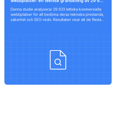
webbplatser: en teknisk granskning av 29 633
sajter
Denna studie analyserar 29 633 lettiska kommersiella
webbplatser för att bedöma deras tekniska prestanda,
säkerhet och SEO-redo. Resultaten visar att de flesta
webbplatser saknar viktiga optimeringar och endast en
liten del uppfyller moderna bästa praxis.
et