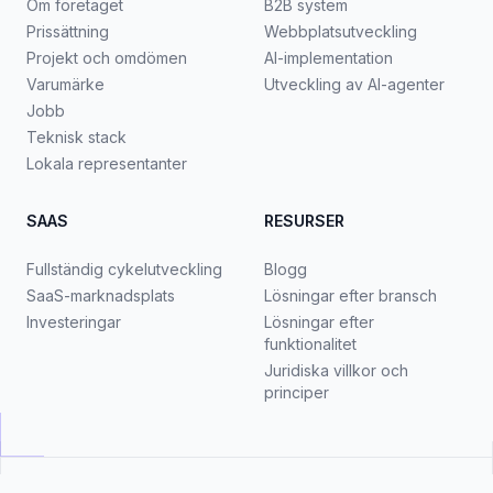
Om företaget
B2B system
Prissättning
Webbplatsutveckling
Projekt och omdömen
AI-implementation
Varumärke
Utveckling av AI-agenter
Jobb
Teknisk stack
Lokala representanter
SAAS
RESURSER
Fullständig cykelutveckling
Blogg
SaaS-marknadsplats
Lösningar efter bransch
Investeringar
Lösningar efter
funktionalitet
Juridiska villkor och
principer