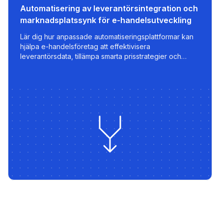
Automatisering av leverantörsintegration och
marknadsplatssynk för e-handelsutveckling
Lär dig hur anpassade automatiseringsplattformar kan
hjälpa e-handelsföretag att effektivisera
leverantörsdata, tillämpa smarta prisstrategier och
exportera optimerade listningar till marknadsplatser
som 220.lv - med inbyggd snabbhet, kontroll och
skalbarhet.