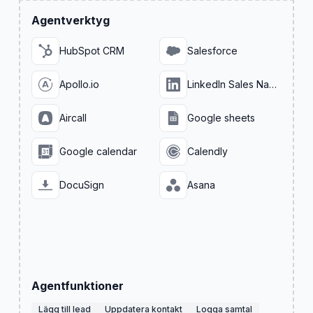
Agentverktyg
HubSpot CRM
Salesforce
Apollo.io
LinkedIn Sales Navigator
Aircall
Google sheets
Google calendar
Calendly
DocuSign
Asana
Agentfunktioner
Lägg till lead
Uppdatera kontakt
Logga samtal