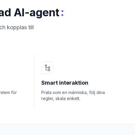
:
sad AI-agent
h kopplas till
Smart interaktion
ystem för
Prata som en människa, följ dina
regler, skala enkelt.