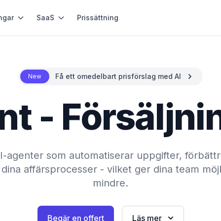
ngar
SaaS
Prissättning
Få ett omedelbart prisförslag med AI
New
nt - Försäljni
AI-agenter som automatiserar uppgifter, förbätt
dina affärsprocesser - vilket ger dina team mö
mindre.
Begär en offert
Läs mer