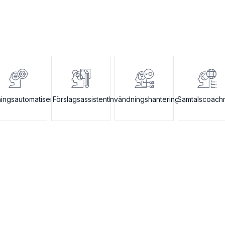
ningsautomatisering
Förslagsassistent
Invändningshantering
Samtalscoach