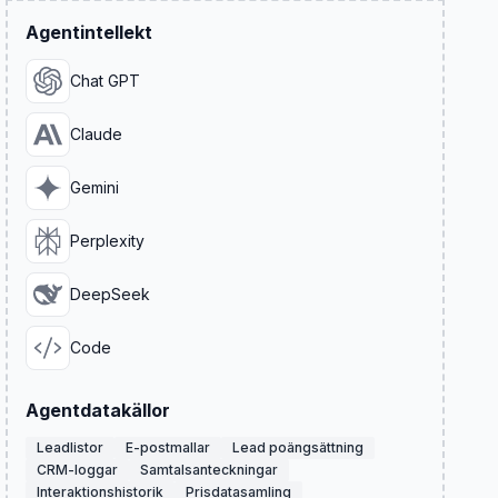
Agentintellekt
Chat GPT
Claude
Gemini
Perplexity
DeepSeek
Code
Agentdatakällor
Leadlistor
E-postmallar
Lead poängsättning
CRM-loggar
Samtalsanteckningar
Interaktionshistorik
Prisdatasamling