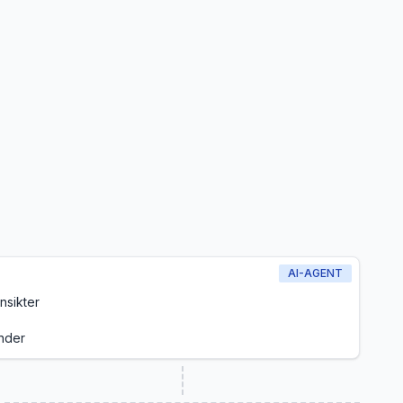
AI-AGENT
nsikter
nder