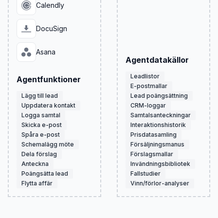
Calendly
DocuSign
Asana
Agentdatakällor
Leadlistor
Agentfunktioner
E-postmallar
Lägg till lead
Lead poängsättning
Uppdatera kontakt
CRM-loggar
Logga samtal
Samtalsanteckningar
Skicka e-post
Interaktionshistorik
Spåra e-post
Prisdatasamling
Schemalägg möte
Försäljningsmanus
Dela förslag
Förslagsmallar
Anteckna
Invändningsbibliotek
Poängsätta lead
Fallstudier
Flytta affär
Vinn/förlor-analyser