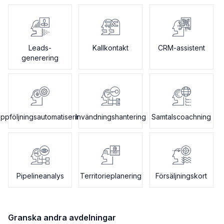
Leads-
Kallkontakt
CRM-assistent
generering
ppföljningsautomatisering
Invändningshantering
Samtalscoachning
Pipelineanalys
Territorieplanering
Försäljningskort
Granska andra avdelningar