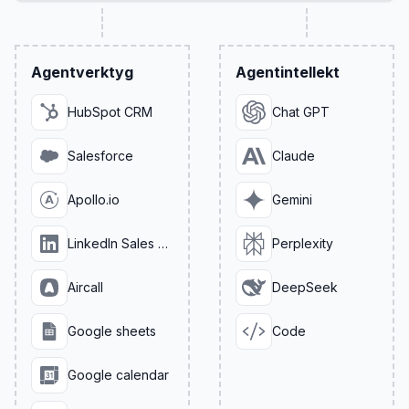
Agentverktyg
Agentintellekt
HubSpot CRM
Chat GPT
Salesforce
Claude
Apollo.io
Gemini
LinkedIn Sales Navigator
Perplexity
Aircall
DeepSeek
Google sheets
Code
Google calendar