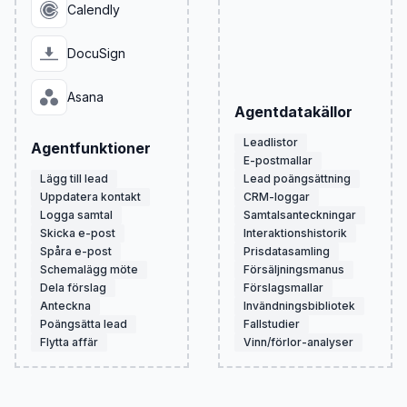
Calendly
DocuSign
Asana
Agentdatakällor
Leadlistor
Agentfunktioner
E-postmallar
Lägg till lead
Lead poängsättning
Uppdatera kontakt
CRM-loggar
Logga samtal
Samtalsanteckningar
Skicka e-post
Interaktionshistorik
Spåra e-post
Prisdatasamling
Schemalägg möte
Försäljningsmanus
Dela förslag
Förslagsmallar
Anteckna
Invändningsbibliotek
Poängsätta lead
Fallstudier
Flytta affär
Vinn/förlor-analyser