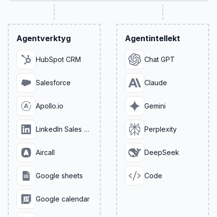
Agentverktyg
Agentintellekt
HubSpot CRM
Chat GPT
Salesforce
Claude
Apollo.io
Gemini
LinkedIn Sales Navigator
Perplexity
Aircall
DeepSeek
Google sheets
Code
Google calendar