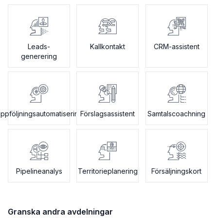
Leads-
Kallkontakt
CRM-assistent
generering
ppföljningsautomatisering
Förslagsassistent
Samtalscoachning
Pipelineanalys
Territorieplanering
Försäljningskort
Granska andra avdelningar