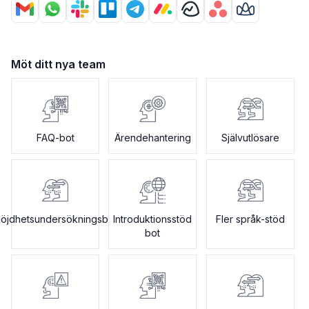
Möt ditt nya team
FAQ-bot
Ärendehantering
Självutlösare
öjdhetsundersökningsbot
Introduktionsstöd
Fler språk-stöd
bot