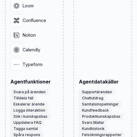
Loom
Confluence
Notion
Calendly
Typeform
Agentfunktioner
Agentdatakällor
Svara på ärenden
Supportärenden
Tilldela fall
Chattutdrag
Eskalerar ärende
Samtalsinspelningar
Logga interaktion
Kundfeedback
Sök i kunskapsbas
Produktkunskapsbas
Uppdatera FAQ
Svars Mallar
Tagga samtal
Kundhistorik
Spåra respons
Felsökningsrapporter