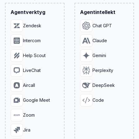
Agentverktyg
Agentintellekt
Zendesk
Chat GPT
Intercom
Claude
Help Scout
Gemini
LiveChat
Perplexity
Aircall
DeepSeek
Google Meet
Code
Zoom
Jira