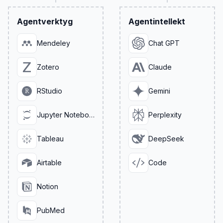
Agentverktyg
Agentintellekt
Mendeley
Chat GPT
Zotero
Claude
RStudio
Gemini
Jupyter Notebook
Perplexity
Tableau
DeepSeek
Airtable
Code
Notion
PubMed