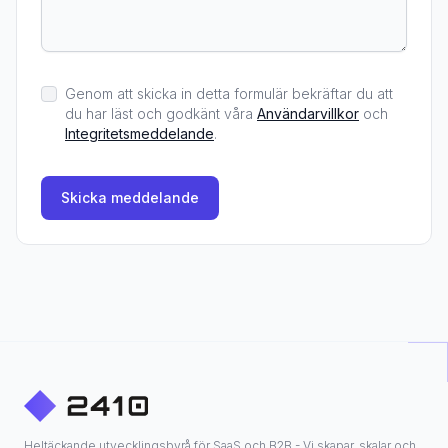
Genom att skicka in detta formulär bekräftar du att
du har läst och godkänt våra
Användarvillkor
och
Integritetsmeddelande
.
Skicka meddelande
Heltäckande utvecklingsbyrå för SaaS och B2B - Vi skapar, skalar och