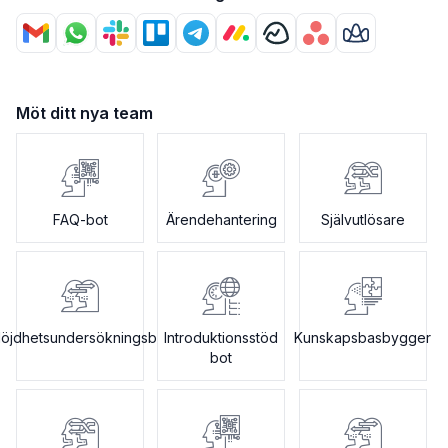
Möt ditt nya team
FAQ-bot
Ärendehantering
Självutlösare
öjdhetsundersökningsbot
Introduktionsstöd
Kunskapsbasbygger
bot