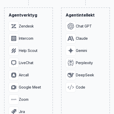
Agentverktyg
Agentintellekt
Zendesk
Chat GPT
Intercom
Claude
Help Scout
Gemini
LiveChat
Perplexity
Aircall
DeepSeek
Google Meet
Code
Zoom
Jira