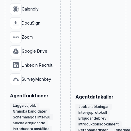
Calendly
DocuSign
Zoom
Google Drive
LinkedIn Recruiter
SurveyMonkey
Agentfunktioner
Agentdatakällor
Lägga ut jobb
Jobbansökningar
Granska kandidater
Intervjuprotokoll
Schemalägga intervju
Erbjudandebrev
Skicka erbjudande
Introduktionsdokument
Introducera anställda
Personalregister
Lönedata