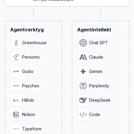
Agentverktyg
Agentintellekt
Greenhouse
Chat GPT
Personio
Claude
Gusto
Gemini
Paychex
Perplexity
HiBob
DeepSeek
Notion
Code
Typeform