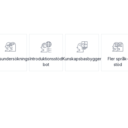
sundersökningsbot
Introduktionsstöd
Kunskapsbasbygger
Fler språk-
bot
stöd