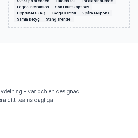
Svara på ärenden
Tilldela fall
Eskalerar ärende
Logga interaktion
Sök i kunskapsbas
Uppdatera FAQ
Tagga samtal
Spåra respons
Samla betyg
Stäng ärende
vdelning - var och en designad
era ditt teams dagliga