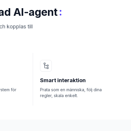
:
sad AI-agent
h kopplas till
Smart interaktion
ystem för
Prata som en människa, följ dina
regler, skala enkelt.