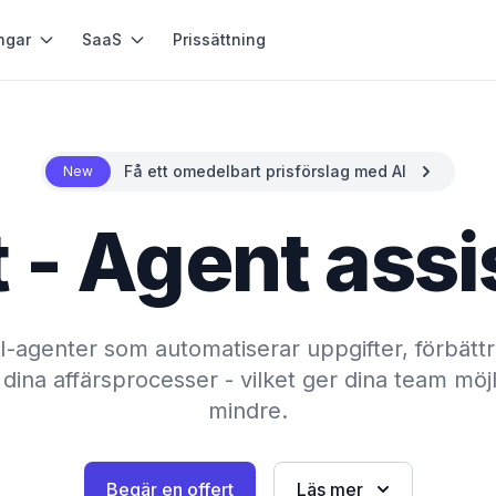
ngar
SaaS
Prissättning
Få ett omedelbart prisförslag med AI
New
 - Agent assi
AI-agenter som automatiserar uppgifter, förbätt
dina affärsprocesser - vilket ger dina team mö
mindre.
Begär en offert
Läs mer