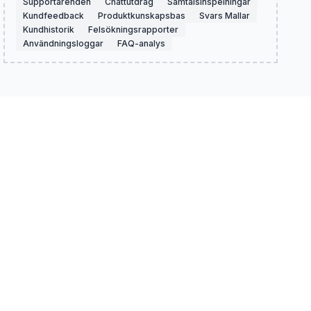
Supportärenden
Chattutdrag
Samtalsinspelningar
Kundfeedback
Produktkunskapsbas
Svars Mallar
Kundhistorik
Felsökningsrapporter
Användningsloggar
FAQ-analys